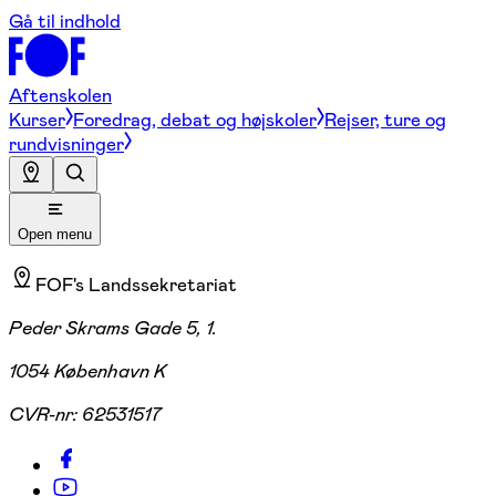
Gå til indhold
Aftenskolen
Kurser
Foredrag, debat og højskoler
Rejser, ture og
rundvisninger
Open menu
FOF's Landssekretariat
Peder Skrams Gade 5, 1.
1054 København K
CVR-nr:
62531517