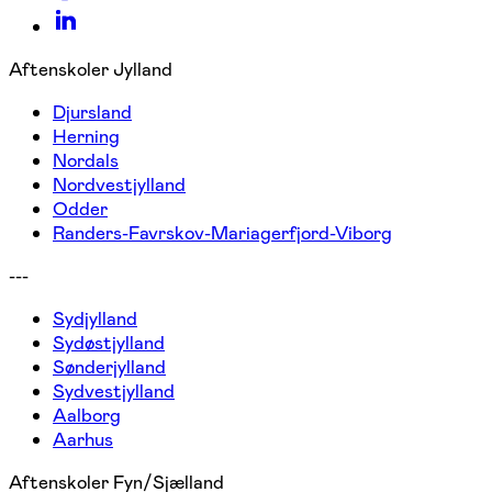
Aftenskoler Jylland
Djursland
Herning
Nordals
Nordvestjylland
Odder
Randers-Favrskov-Mariagerfjord-Viborg
---
Sydjylland
Sydøstjylland
Sønderjylland
Sydvestjylland
Aalborg
Aarhus
Aftenskoler Fyn/Sjælland