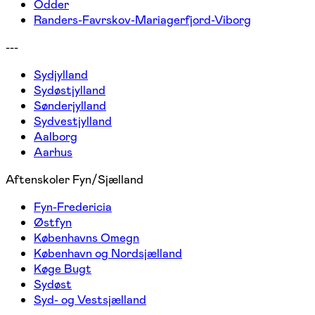
Odder
Randers-Favrskov-Mariagerfjord-Viborg
---
Sydjylland
Sydøstjylland
Sønderjylland
Sydvestjylland
Aalborg
Aarhus
Aftenskoler Fyn/Sjælland
Fyn-Fredericia
Østfyn
Københavns Omegn
København og Nordsjælland
Køge Bugt
Sydøst
Syd- og Vestsjælland