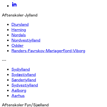
Aftenskoler Jylland
Djursland
Herning
Nordals
Nordvestjylland
Odder
Randers-Favrskov-Mariagerfjord-Viborg
---
Sydjylland
Sydøstjylland
Sønderjylland
Sydvestjylland
Aalborg
Aarhus
Aftenskoler Fyn/Sjælland