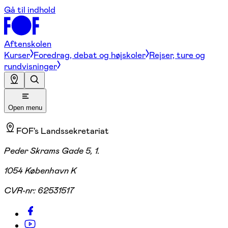
Gå til indhold
Aftenskolen
Kurser
Foredrag, debat og højskoler
Rejser, ture og
rundvisninger
Open menu
FOF's Landssekretariat
Peder Skrams Gade 5, 1.
1054 København K
CVR-nr:
62531517