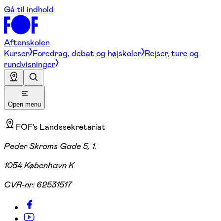
Gå til indhold
Aftenskolen
Kurser
Foredrag, debat og højskoler
Rejser, ture og
rundvisninger
Open menu
FOF's Landssekretariat
Peder Skrams Gade 5, 1.
1054 København K
CVR-nr:
62531517