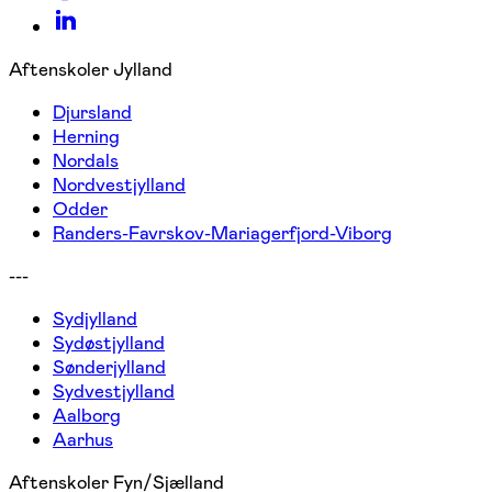
Aftenskoler Jylland
Djursland
Herning
Nordals
Nordvestjylland
Odder
Randers-Favrskov-Mariagerfjord-Viborg
---
Sydjylland
Sydøstjylland
Sønderjylland
Sydvestjylland
Aalborg
Aarhus
Aftenskoler Fyn/Sjælland