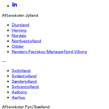
Aftenskoler Jylland
Djursland
Herning
Nordals
Nordvestjylland
Odder
Randers-Favrskov-Mariagerfjord-Viborg
---
Sydjylland
Sydøstjylland
Sønderjylland
Sydvestjylland
Aalborg
Aarhus
Aftenskoler Fyn/Sjælland