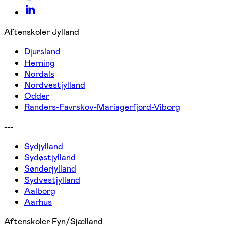
Aftenskoler Jylland
Djursland
Herning
Nordals
Nordvestjylland
Odder
Randers-Favrskov-Mariagerfjord-Viborg
---
Sydjylland
Sydøstjylland
Sønderjylland
Sydvestjylland
Aalborg
Aarhus
Aftenskoler Fyn/Sjælland