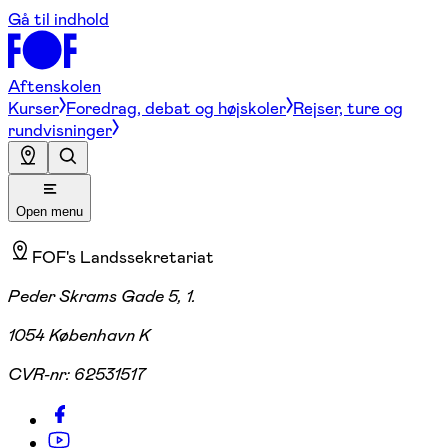
Gå til indhold
Aftenskolen
Kurser
Foredrag, debat og højskoler
Rejser, ture og
rundvisninger
Open menu
FOF's Landssekretariat
Peder Skrams Gade 5, 1.
1054 København K
CVR-nr:
62531517