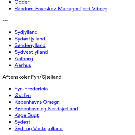
Odder
Randers-Favrskov-Mariagerfjord-Viborg
---
Sydjylland
Sydøstjylland
Sønderjylland
Sydvestjylland
Aalborg
Aarhus
Aftenskoler Fyn/Sjælland
Fyn-Fredericia
Østfyn
Københavns Omegn
København og Nordsjælland
Køge Bugt
Sydøst
Syd- og Vestsjælland