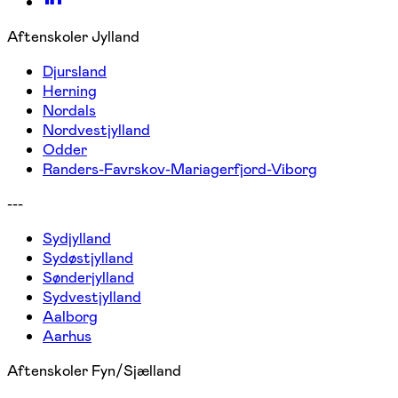
Aftenskoler Jylland
Djursland
Herning
Nordals
Nordvestjylland
Odder
Randers-Favrskov-Mariagerfjord-Viborg
---
Sydjylland
Sydøstjylland
Sønderjylland
Sydvestjylland
Aalborg
Aarhus
Aftenskoler Fyn/Sjælland