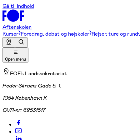
Gå til indhold
Aftenskolen
Kurser
Foredrag, debat og højskoler
Rejser, ture og rund
Open menu
FOF's Landssekretariat
Peder Skrams Gade 5, 1.
1054 København K
CVR-nr:
62531517