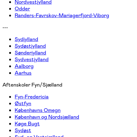
Nordvestjylland
Odder
Randers-Favrskov-Mariagerfjord-Viborg
---
Sydjylland
Sydøstjylland
Sønderjylland
Sydvestjylland
Aalborg
Aarhus
Aftenskoler Fyn/Sjælland
Fyn-Fredericia
Østfyn
Københavns Omegn
København og Nordsjælland
Køge Bugt
Sydøst