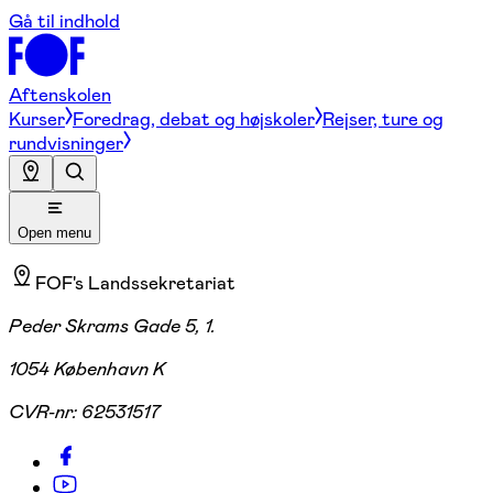
Gå til indhold
Aftenskolen
Kurser
Foredrag, debat og højskoler
Rejser, ture og
rundvisninger
Open menu
FOF's Landssekretariat
Peder Skrams Gade 5, 1.
1054 København K
CVR-nr:
62531517