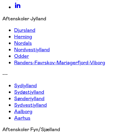
Aftenskoler Jylland
Djursland
Herning
Nordals
Nordvestjylland
Odder
Randers-Favrskov-Mariagerfjord-Viborg
---
Sydjylland
Sydøstjylland
Sønderjylland
Sydvestjylland
Aalborg
Aarhus
Aftenskoler Fyn/Sjælland