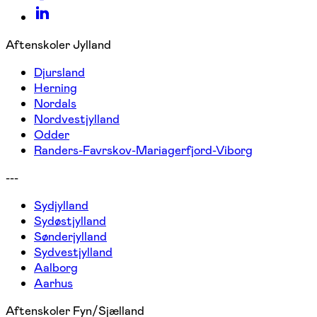
Aftenskoler Jylland
Djursland
Herning
Nordals
Nordvestjylland
Odder
Randers-Favrskov-Mariagerfjord-Viborg
---
Sydjylland
Sydøstjylland
Sønderjylland
Sydvestjylland
Aalborg
Aarhus
Aftenskoler Fyn/Sjælland