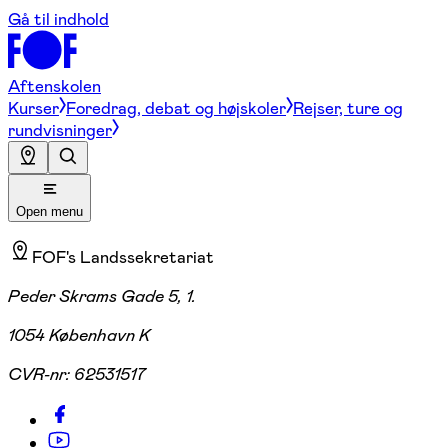
Gå til indhold
Aftenskolen
Kurser
Foredrag, debat og højskoler
Rejser, ture og
rundvisninger
Open menu
FOF's Landssekretariat
Peder Skrams Gade 5, 1.
1054 København K
CVR-nr:
62531517