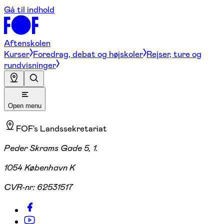
Gå til indhold
Aftenskolen
Kurser
Foredrag, debat og højskoler
Rejser, ture og
rundvisninger
Open menu
FOF's Landssekretariat
Peder Skrams Gade 5, 1.
1054 København K
CVR-nr:
62531517