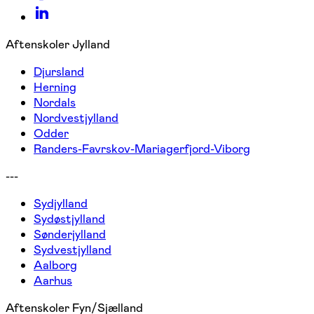
Aftenskoler Jylland
Djursland
Herning
Nordals
Nordvestjylland
Odder
Randers-Favrskov-Mariagerfjord-Viborg
---
Sydjylland
Sydøstjylland
Sønderjylland
Sydvestjylland
Aalborg
Aarhus
Aftenskoler Fyn/Sjælland