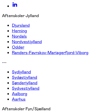
Aftenskoler Jylland
Djursland
Herning
Nordals
Nordvestjylland
Odder
Randers-Favrskov-Mariagerfjord-Viborg
---
Sydjylland
Sydøstjylland
Sønderjylland
Sydvestjylland
Aalborg
Aarhus
Aftenskoler Fyn/Sjælland