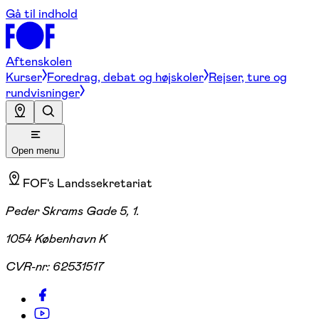
Gå til indhold
Aftenskolen
Kurser
Foredrag, debat og højskoler
Rejser, ture og
rundvisninger
Open menu
FOF's Landssekretariat
Peder Skrams Gade 5, 1.
1054 København K
CVR-nr:
62531517