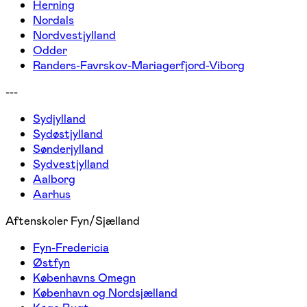
Herning
Nordals
Nordvestjylland
Odder
Randers-Favrskov-Mariagerfjord-Viborg
---
Sydjylland
Sydøstjylland
Sønderjylland
Sydvestjylland
Aalborg
Aarhus
Aftenskoler Fyn/Sjælland
Fyn-Fredericia
Østfyn
Københavns Omegn
København og Nordsjælland