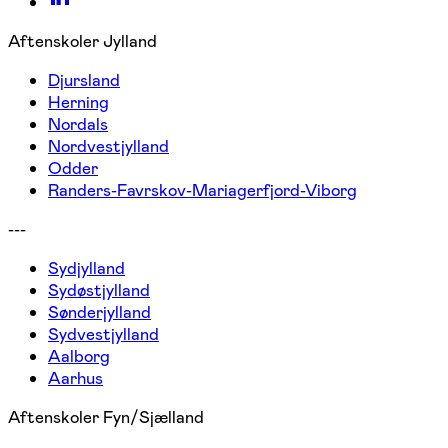
Aftenskoler Jylland
Djursland
Herning
Nordals
Nordvestjylland
Odder
Randers-Favrskov-Mariagerfjord-Viborg
---
Sydjylland
Sydøstjylland
Sønderjylland
Sydvestjylland
Aalborg
Aarhus
Aftenskoler Fyn/Sjælland