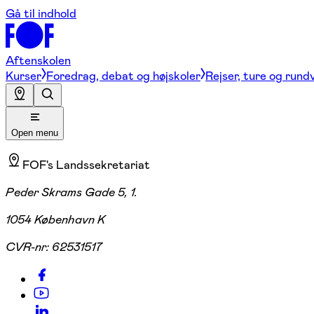
Gå til indhold
Aftenskolen
Kurser
Foredrag, debat og højskoler
Rejser, ture og rund
Open menu
FOF's Landssekretariat
Peder Skrams Gade 5, 1.
1054 København K
CVR-nr:
62531517