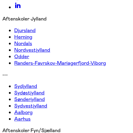
Aftenskoler Jylland
Djursland
Herning
Nordals
Nordvestjylland
Odder
Randers-Favrskov-Mariagerfjord-Viborg
---
Sydjylland
Sydøstjylland
Sønderjylland
Sydvestjylland
Aalborg
Aarhus
Aftenskoler Fyn/Sjælland