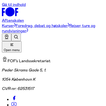
Gå til indhold
Aftenskolen
Kurser
Foredrag, debat og højskoler
Rejser, ture og
rundvisninger
Open menu
FOF's Landssekretariat
Peder Skrams Gade 5, 1.
1054 København K
CVR-nr:
62531517