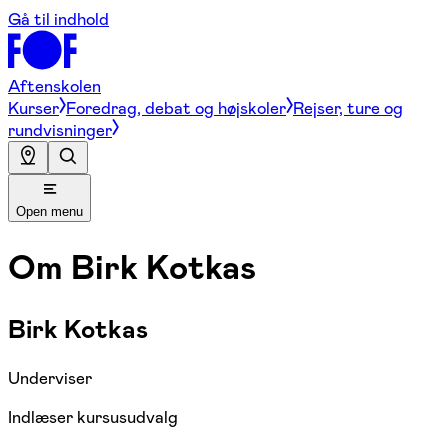
Gå til indhold
Aftenskolen
Kurser
Foredrag, debat og højskoler
Rejser, ture og
rundvisninger
Open menu
Om
Birk Kotkas
Birk Kotkas
Underviser
Indlæser kursusudvalg