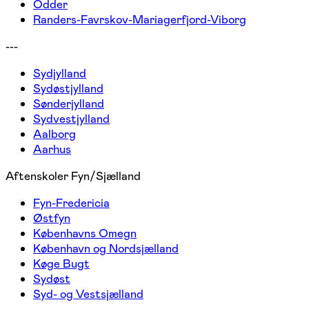
Odder
Randers-Favrskov-Mariagerfjord-Viborg
---
Sydjylland
Sydøstjylland
Sønderjylland
Sydvestjylland
Aalborg
Aarhus
Aftenskoler Fyn/Sjælland
Fyn-Fredericia
Østfyn
Københavns Omegn
København og Nordsjælland
Køge Bugt
Sydøst
Syd- og Vestsjælland