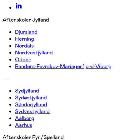
Aftenskoler Jylland
Djursland
Herning
Nordals
Nordvestjylland
Odder
Randers-Favrskov-Mariagerfjord-Viborg
---
Sydjylland
Sydøstjylland
Sønderjylland
Sydvestjylland
Aalborg
Aarhus
Aftenskoler Fyn/Sjælland