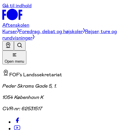
Gå til indhold
Aftenskolen
Kurser
Foredrag, debat og højskoler
Rejser, ture og
rundvisninger
Open menu
FOF's Landssekretariat
Peder Skrams Gade 5, 1.
1054 København K
CVR-nr:
62531517