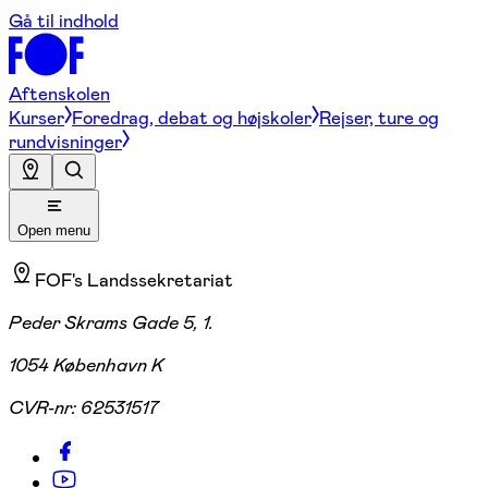
Gå til indhold
Aftenskolen
Kurser
Foredrag, debat og højskoler
Rejser, ture og
rundvisninger
Open menu
FOF's Landssekretariat
Peder Skrams Gade 5, 1.
1054 København K
CVR-nr:
62531517