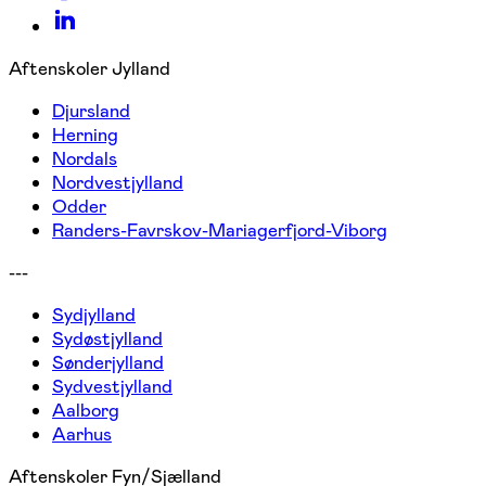
Aftenskoler Jylland
Djursland
Herning
Nordals
Nordvestjylland
Odder
Randers-Favrskov-Mariagerfjord-Viborg
---
Sydjylland
Sydøstjylland
Sønderjylland
Sydvestjylland
Aalborg
Aarhus
Aftenskoler Fyn/Sjælland