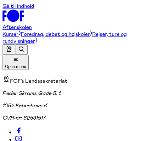
Gå til indhold
Aftenskolen
Kurser
Foredrag, debat og højskoler
Rejser, ture og
rundvisninger
Open menu
FOF's Landssekretariat
Peder Skrams Gade 5, 1.
1054 København K
CVR-nr:
62531517