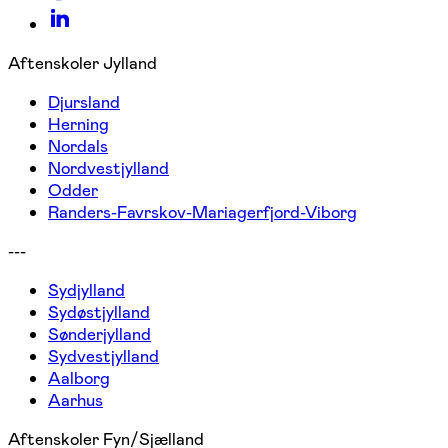
Aftenskoler Jylland
Djursland
Herning
Nordals
Nordvestjylland
Odder
Randers-Favrskov-Mariagerfjord-Viborg
---
Sydjylland
Sydøstjylland
Sønderjylland
Sydvestjylland
Aalborg
Aarhus
Aftenskoler Fyn/Sjælland