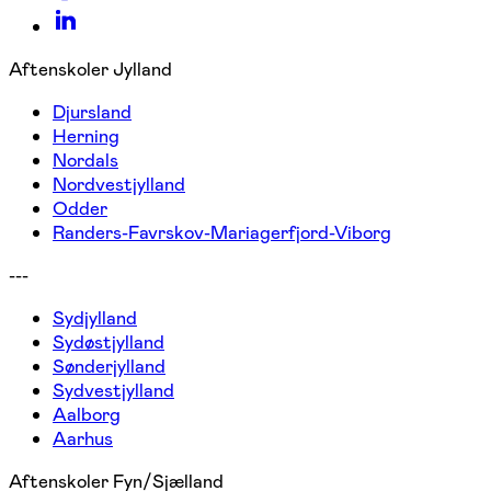
Aftenskoler Jylland
Djursland
Herning
Nordals
Nordvestjylland
Odder
Randers-Favrskov-Mariagerfjord-Viborg
---
Sydjylland
Sydøstjylland
Sønderjylland
Sydvestjylland
Aalborg
Aarhus
Aftenskoler Fyn/Sjælland