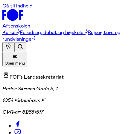
Gå til indhold
Aftenskolen
Kurser
Foredrag, debat og højskoler
Rejser, ture og
rundvisninger
Open menu
FOF's Landssekretariat
Peder Skrams Gade 5, 1.
1054 København K
CVR-nr:
62531517