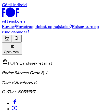
Gå til indhold
Aftenskolen
Kurser
Foredrag, debat og højskoler
Rejser, ture og
rundvisninger
Open menu
FOF's Landssekretariat
Peder Skrams Gade 5, 1.
1054 København K
CVR-nr:
62531517