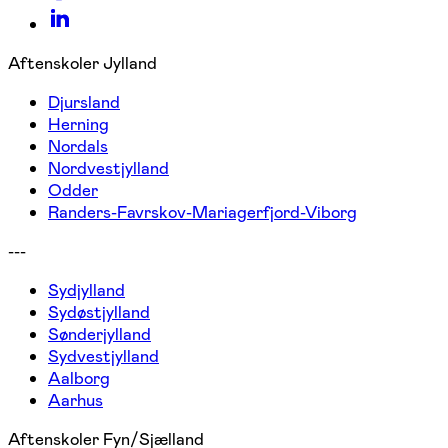
Aftenskoler Jylland
Djursland
Herning
Nordals
Nordvestjylland
Odder
Randers-Favrskov-Mariagerfjord-Viborg
---
Sydjylland
Sydøstjylland
Sønderjylland
Sydvestjylland
Aalborg
Aarhus
Aftenskoler Fyn/Sjælland