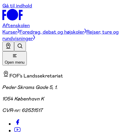
Gå til indhold
Aftenskolen
Kurser
Foredrag, debat og højskoler
Rejser, ture og
rundvisninger
Open menu
FOF's Landssekretariat
Peder Skrams Gade 5, 1.
1054 København K
CVR-nr:
62531517