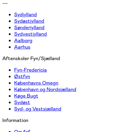
---
Sydjylland
Sydøstjylland
Sønderjylland
Sydvestjylland
Aalborg
Aarhus
Aftenskoler Fyn/Sjælland
Fyn-Fredericia
Østfyn
Københavns Omegn
København og Nordsjælland
Køge Bugt
Sydøst
Syd- og Vestsjælland
Information
Om fof