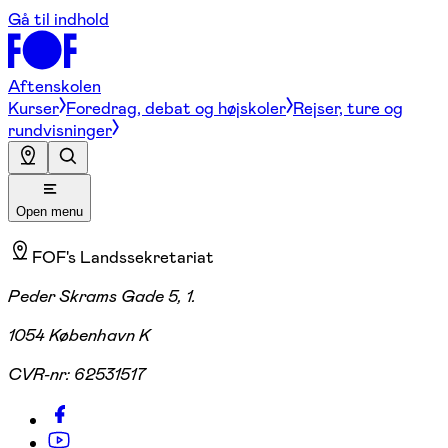
Gå til indhold
Aftenskolen
Kurser
Foredrag, debat og højskoler
Rejser, ture og
rundvisninger
Open menu
FOF's Landssekretariat
Peder Skrams Gade 5, 1.
1054 København K
CVR-nr:
62531517