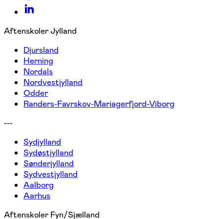
Aftenskoler Jylland
Djursland
Herning
Nordals
Nordvestjylland
Odder
Randers-Favrskov-Mariagerfjord-Viborg
---
Sydjylland
Sydøstjylland
Sønderjylland
Sydvestjylland
Aalborg
Aarhus
Aftenskoler Fyn/Sjælland