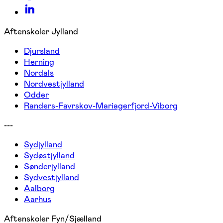
Aftenskoler Jylland
Djursland
Herning
Nordals
Nordvestjylland
Odder
Randers-Favrskov-Mariagerfjord-Viborg
---
Sydjylland
Sydøstjylland
Sønderjylland
Sydvestjylland
Aalborg
Aarhus
Aftenskoler Fyn/Sjælland