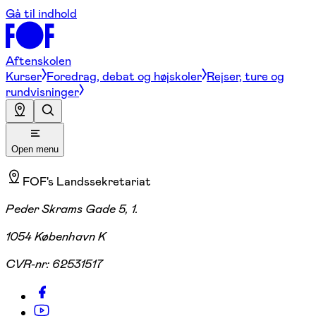
Gå til indhold
Aftenskolen
Kurser
Foredrag, debat og højskoler
Rejser, ture og
rundvisninger
Open menu
FOF's Landssekretariat
Peder Skrams Gade 5, 1.
1054 København K
CVR-nr:
62531517