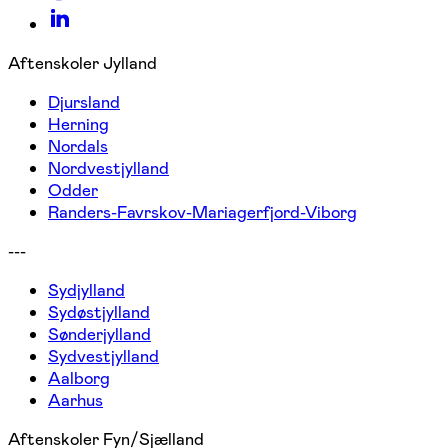
Aftenskoler Jylland
Djursland
Herning
Nordals
Nordvestjylland
Odder
Randers-Favrskov-Mariagerfjord-Viborg
---
Sydjylland
Sydøstjylland
Sønderjylland
Sydvestjylland
Aalborg
Aarhus
Aftenskoler Fyn/Sjælland