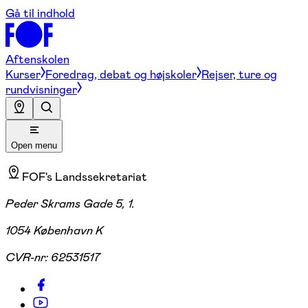
Gå til indhold
Aftenskolen
Kurser
Foredrag, debat og højskoler
Rejser, ture og
rundvisninger
Open menu
FOF's Landssekretariat
Peder Skrams Gade 5, 1.
1054 København K
CVR-nr:
62531517