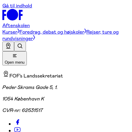
Gå til indhold
Aftenskolen
Kurser
Foredrag, debat og højskoler
Rejser, ture og
rundvisninger
Open menu
FOF's Landssekretariat
Peder Skrams Gade 5, 1.
1054 København K
CVR-nr:
62531517