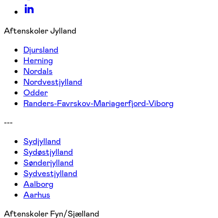
Aftenskoler Jylland
Djursland
Herning
Nordals
Nordvestjylland
Odder
Randers-Favrskov-Mariagerfjord-Viborg
---
Sydjylland
Sydøstjylland
Sønderjylland
Sydvestjylland
Aalborg
Aarhus
Aftenskoler Fyn/Sjælland