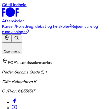
Gå til indhold
Aftenskolen
Kurser
Foredrag, debat og højskoler
Rejser, ture og
rundvisninger
Open menu
FOF's Landssekretariat
Peder Skrams Gade 5, 1.
1054 København K
CVR-nr:
62531517