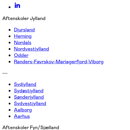
Aftenskoler Jylland
Djursland
Herning
Nordals
Nordvestjylland
Odder
Randers-Favrskov-Mariagerfjord-Viborg
---
Sydjylland
Sydøstjylland
Sønderjylland
Sydvestjylland
Aalborg
Aarhus
Aftenskoler Fyn/Sjælland