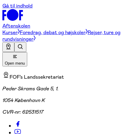
Gå til indhold
Aftenskolen
Kurser
Foredrag, debat og højskoler
Rejser, ture og
rundvisninger
Open menu
FOF's Landssekretariat
Peder Skrams Gade 5, 1.
1054 København K
CVR-nr:
62531517