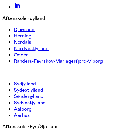
Aftenskoler Jylland
Djursland
Herning
Nordals
Nordvestjylland
Odder
Randers-Favrskov-Mariagerfjord-Viborg
---
Sydjylland
Sydøstjylland
Sønderjylland
Sydvestjylland
Aalborg
Aarhus
Aftenskoler Fyn/Sjælland