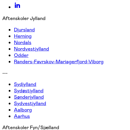
Aftenskoler Jylland
Djursland
Herning
Nordals
Nordvestjylland
Odder
Randers-Favrskov-Mariagerfjord-Viborg
---
Sydjylland
Sydøstjylland
Sønderjylland
Sydvestjylland
Aalborg
Aarhus
Aftenskoler Fyn/Sjælland