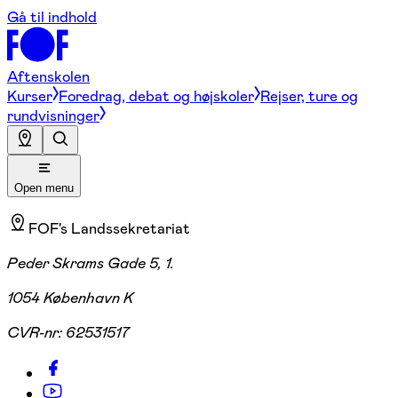
Gå til indhold
Aftenskolen
Kurser
Foredrag, debat og højskoler
Rejser, ture og
rundvisninger
Open menu
FOF's Landssekretariat
Peder Skrams Gade 5, 1.
1054 København K
CVR-nr:
62531517