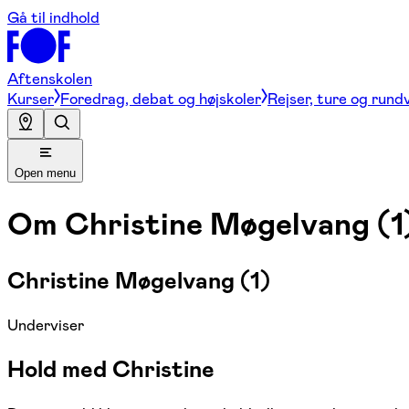
Gå til indhold
Aftenskolen
Kurser
Foredrag, debat og højskoler
Rejser, ture og rund
Open menu
Om
Christine Møgelvang (1
Christine Møgelvang (1)
Underviser
Hold med Christine