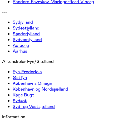
Randers-Favrskov-Mariagerfjord-Viborg
---
Sydjylland
Sydøstjylland
Sønderjylland
Sydvestjylland
Aalborg
Aarhus
Aftenskoler Fyn/Sjælland
Fyn-Fredericia
Østfyn
Københavns Omegn
København og Nordsjælland
Køge Bugt
Sydøst
Syd- og Vestsjælland
Information