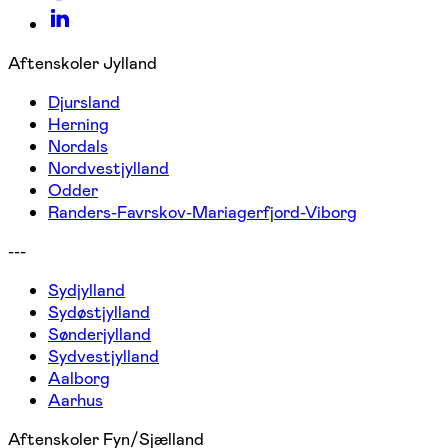
Aftenskoler Jylland
Djursland
Herning
Nordals
Nordvestjylland
Odder
Randers-Favrskov-Mariagerfjord-Viborg
---
Sydjylland
Sydøstjylland
Sønderjylland
Sydvestjylland
Aalborg
Aarhus
Aftenskoler Fyn/Sjælland