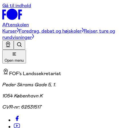
Gå til indhold
Aftenskolen
Kurser
Foredrag, debat og højskoler
Rejser, ture og
rundvisninger
Open menu
FOF's Landssekretariat
Peder Skrams Gade 5, 1.
1054 København K
CVR-nr:
62531517