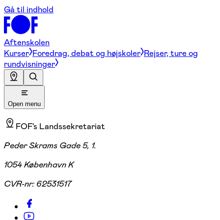
Gå til indhold
Aftenskolen
Kurser
Foredrag, debat og højskoler
Rejser, ture og
rundvisninger
Open menu
FOF's Landssekretariat
Peder Skrams Gade 5, 1.
1054 København K
CVR-nr:
62531517