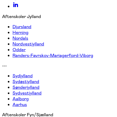
Aftenskoler Jylland
Djursland
Herning
Nordals
Nordvestjylland
Odder
Randers-Favrskov-Mariagerfjord-Viborg
---
Sydjylland
Sydøstjylland
Sønderjylland
Sydvestjylland
Aalborg
Aarhus
Aftenskoler Fyn/Sjælland