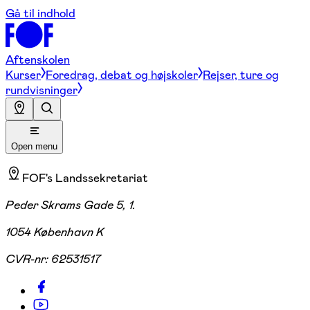
Gå til indhold
Aftenskolen
Kurser
Foredrag, debat og højskoler
Rejser, ture og
rundvisninger
Open menu
FOF's Landssekretariat
Peder Skrams Gade 5, 1.
1054 København K
CVR-nr:
62531517