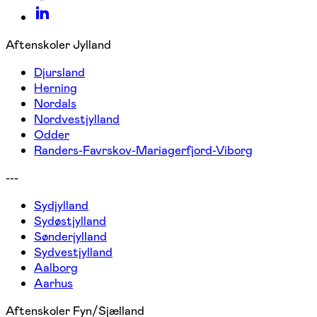
Aftenskoler Jylland
Djursland
Herning
Nordals
Nordvestjylland
Odder
Randers-Favrskov-Mariagerfjord-Viborg
---
Sydjylland
Sydøstjylland
Sønderjylland
Sydvestjylland
Aalborg
Aarhus
Aftenskoler Fyn/Sjælland