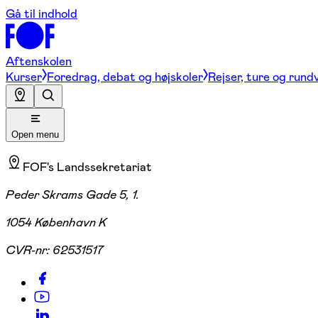
Gå til indhold
Aftenskolen
Kurser
Foredrag, debat og højskoler
Rejser, ture og rund
Open menu
FOF's Landssekretariat
Peder Skrams Gade 5, 1.
1054 København K
CVR-nr:
62531517