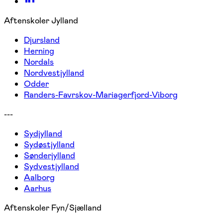
Aftenskoler Jylland
Djursland
Herning
Nordals
Nordvestjylland
Odder
Randers-Favrskov-Mariagerfjord-Viborg
---
Sydjylland
Sydøstjylland
Sønderjylland
Sydvestjylland
Aalborg
Aarhus
Aftenskoler Fyn/Sjælland