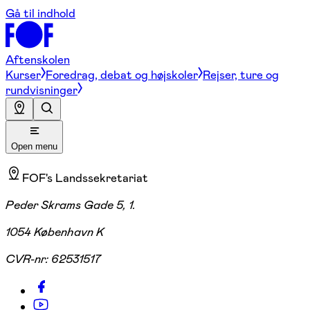
Gå til indhold
Aftenskolen
Kurser
Foredrag, debat og højskoler
Rejser, ture og
rundvisninger
Open menu
FOF's Landssekretariat
Peder Skrams Gade 5, 1.
1054 København K
CVR-nr:
62531517