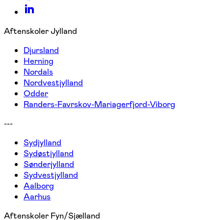
Aftenskoler Jylland
Djursland
Herning
Nordals
Nordvestjylland
Odder
Randers-Favrskov-Mariagerfjord-Viborg
---
Sydjylland
Sydøstjylland
Sønderjylland
Sydvestjylland
Aalborg
Aarhus
Aftenskoler Fyn/Sjælland