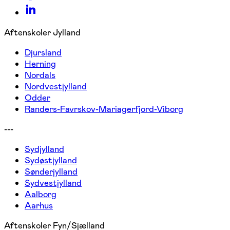
Aftenskoler Jylland
Djursland
Herning
Nordals
Nordvestjylland
Odder
Randers-Favrskov-Mariagerfjord-Viborg
---
Sydjylland
Sydøstjylland
Sønderjylland
Sydvestjylland
Aalborg
Aarhus
Aftenskoler Fyn/Sjælland