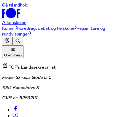
Gå til indhold
Aftenskolen
Kurser
Foredrag, debat og højskoler
Rejser, ture og
rundvisninger
Open menu
FOF's Landssekretariat
Peder Skrams Gade 5, 1.
1054 København K
CVR-nr:
62531517