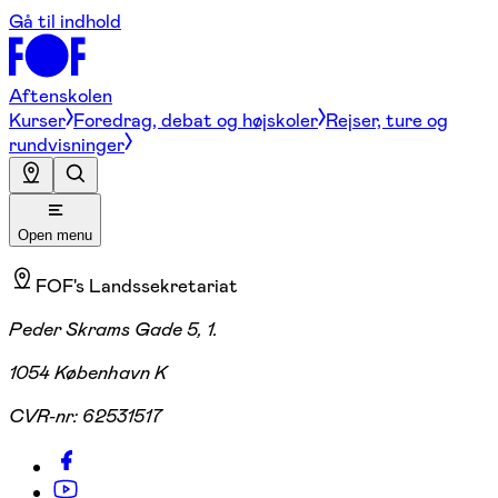
Gå til indhold
Aftenskolen
Kurser
Foredrag, debat og højskoler
Rejser, ture og
rundvisninger
Open menu
FOF's Landssekretariat
Peder Skrams Gade 5, 1.
1054 København K
CVR-nr:
62531517