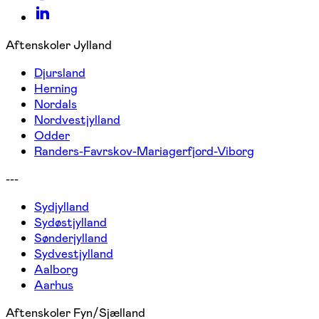
Aftenskoler Jylland
Djursland
Herning
Nordals
Nordvestjylland
Odder
Randers-Favrskov-Mariagerfjord-Viborg
---
Sydjylland
Sydøstjylland
Sønderjylland
Sydvestjylland
Aalborg
Aarhus
Aftenskoler Fyn/Sjælland