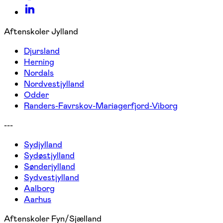
Aftenskoler Jylland
Djursland
Herning
Nordals
Nordvestjylland
Odder
Randers-Favrskov-Mariagerfjord-Viborg
---
Sydjylland
Sydøstjylland
Sønderjylland
Sydvestjylland
Aalborg
Aarhus
Aftenskoler Fyn/Sjælland