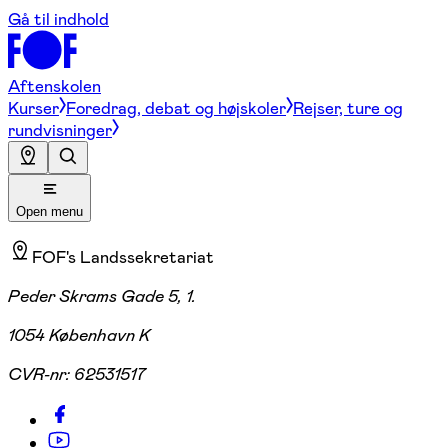
Gå til indhold
Aftenskolen
Kurser
Foredrag, debat og højskoler
Rejser, ture og
rundvisninger
Open menu
FOF's Landssekretariat
Peder Skrams Gade 5, 1.
1054 København K
CVR-nr:
62531517