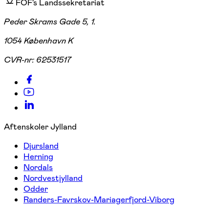
FOF's Landssekretariat
Peder Skrams Gade 5, 1.
1054 København K
CVR-nr:
62531517
Aftenskoler Jylland
Djursland
Herning
Nordals
Nordvestjylland
Odder
Randers-Favrskov-Mariagerfjord-Viborg
---