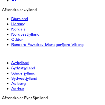
Aftenskoler Jylland
Djursland
Herning
Nordals
Nordvestjylland
Odder
Randers-Favrskov-Mariagerfjord-Viborg
---
Sydjylland
Sydøstjylland
Sønderjylland
Sydvestjylland
Aalborg
Aarhus
Aftenskoler Fyn/Sjælland