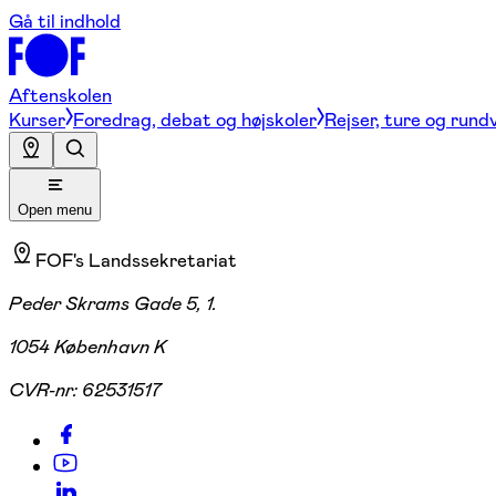
Gå til indhold
Aftenskolen
Kurser
Foredrag, debat og højskoler
Rejser, ture og rund
Open menu
FOF's Landssekretariat
Peder Skrams Gade 5, 1.
1054 København K
CVR-nr:
62531517