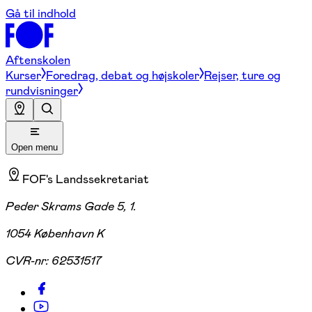
Gå til indhold
Aftenskolen
Kurser
Foredrag, debat og højskoler
Rejser, ture og
rundvisninger
Open menu
FOF's Landssekretariat
Peder Skrams Gade 5, 1.
1054 København K
CVR-nr:
62531517