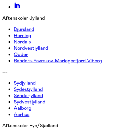
Aftenskoler Jylland
Djursland
Herning
Nordals
Nordvestjylland
Odder
Randers-Favrskov-Mariagerfjord-Viborg
---
Sydjylland
Sydøstjylland
Sønderjylland
Sydvestjylland
Aalborg
Aarhus
Aftenskoler Fyn/Sjælland