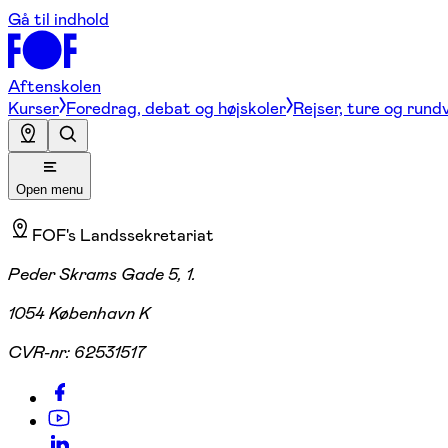
Gå til indhold
Aftenskolen
Kurser
Foredrag, debat og højskoler
Rejser, ture og rund
Open menu
FOF's Landssekretariat
Peder Skrams Gade 5, 1.
1054 København K
CVR-nr:
62531517