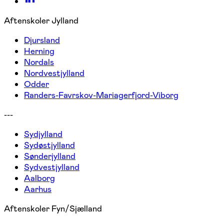
Aftenskoler Jylland
Djursland
Herning
Nordals
Nordvestjylland
Odder
Randers-Favrskov-Mariagerfjord-Viborg
---
Sydjylland
Sydøstjylland
Sønderjylland
Sydvestjylland
Aalborg
Aarhus
Aftenskoler Fyn/Sjælland