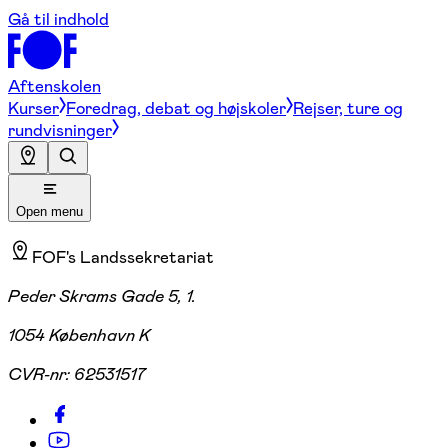
Gå til indhold
Aftenskolen
Kurser
Foredrag, debat og højskoler
Rejser, ture og
rundvisninger
Open menu
FOF's Landssekretariat
Peder Skrams Gade 5, 1.
1054 København K
CVR-nr:
62531517