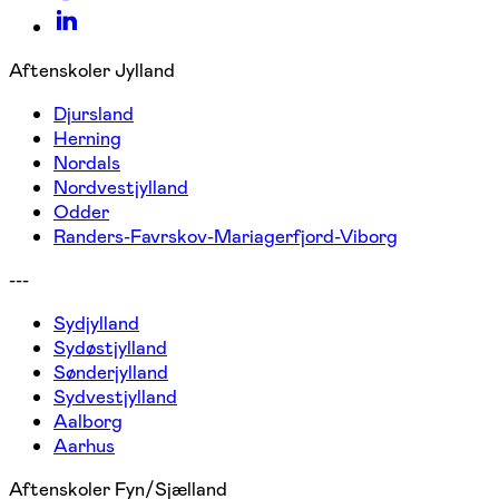
Aftenskoler Jylland
Djursland
Herning
Nordals
Nordvestjylland
Odder
Randers-Favrskov-Mariagerfjord-Viborg
---
Sydjylland
Sydøstjylland
Sønderjylland
Sydvestjylland
Aalborg
Aarhus
Aftenskoler Fyn/Sjælland