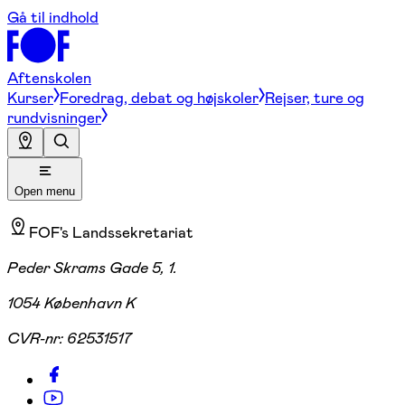
Gå til indhold
Aftenskolen
Kurser
Foredrag, debat og højskoler
Rejser, ture og
rundvisninger
Open menu
FOF's Landssekretariat
Peder Skrams Gade 5, 1.
1054 København K
CVR-nr:
62531517