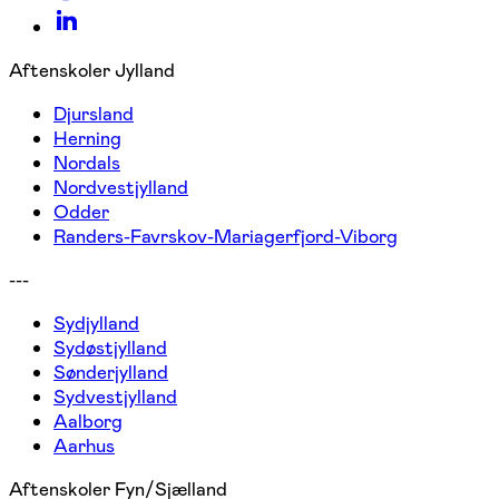
Aftenskoler Jylland
Djursland
Herning
Nordals
Nordvestjylland
Odder
Randers-Favrskov-Mariagerfjord-Viborg
---
Sydjylland
Sydøstjylland
Sønderjylland
Sydvestjylland
Aalborg
Aarhus
Aftenskoler Fyn/Sjælland