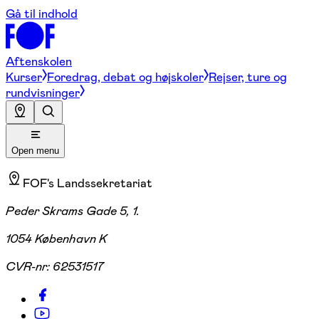
Gå til indhold
Aftenskolen
Kurser
Foredrag, debat og højskoler
Rejser, ture og
rundvisninger
Open menu
FOF's Landssekretariat
Peder Skrams Gade 5, 1.
1054 København K
CVR-nr:
62531517