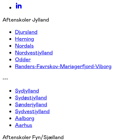
Aftenskoler Jylland
Djursland
Herning
Nordals
Nordvestjylland
Odder
Randers-Favrskov-Mariagerfjord-Viborg
---
Sydjylland
Sydøstjylland
Sønderjylland
Sydvestjylland
Aalborg
Aarhus
Aftenskoler Fyn/Sjælland