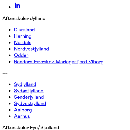
Aftenskoler Jylland
Djursland
Herning
Nordals
Nordvestjylland
Odder
Randers-Favrskov-Mariagerfjord-Viborg
---
Sydjylland
Sydøstjylland
Sønderjylland
Sydvestjylland
Aalborg
Aarhus
Aftenskoler Fyn/Sjælland