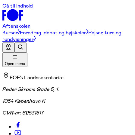
Gå til indhold
Aftenskolen
Kurser
Foredrag, debat og højskoler
Rejser, ture og
rundvisninger
Open menu
FOF's Landssekretariat
Peder Skrams Gade 5, 1.
1054 København K
CVR-nr:
62531517