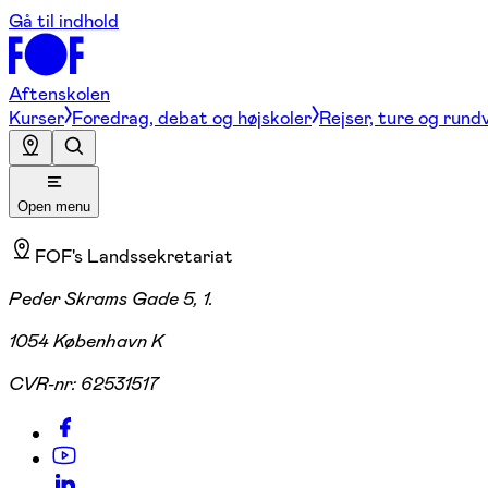
Gå til indhold
Aftenskolen
Kurser
Foredrag, debat og højskoler
Rejser, ture og rund
Open menu
FOF's Landssekretariat
Peder Skrams Gade 5, 1.
1054 København K
CVR-nr:
62531517