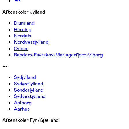
Aftenskoler Jylland
Djursland
Herning
Nordals
Nordvestjylland
Odder
Randers-Favrskov-Mariagerfjord-Viborg
---
Sydjylland
Sydøstjylland
Sønderjylland
Sydvestjylland
Aalborg
Aarhus
Aftenskoler Fyn/Sjælland