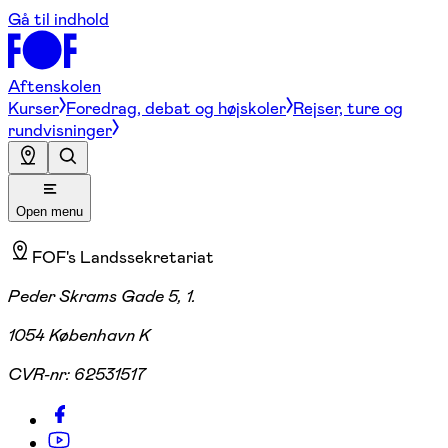
Gå til indhold
Aftenskolen
Kurser
Foredrag, debat og højskoler
Rejser, ture og
rundvisninger
Open menu
FOF's Landssekretariat
Peder Skrams Gade 5, 1.
1054 København K
CVR-nr:
62531517