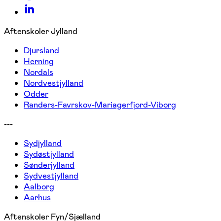
Aftenskoler Jylland
Djursland
Herning
Nordals
Nordvestjylland
Odder
Randers-Favrskov-Mariagerfjord-Viborg
---
Sydjylland
Sydøstjylland
Sønderjylland
Sydvestjylland
Aalborg
Aarhus
Aftenskoler Fyn/Sjælland